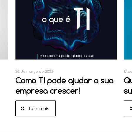
23 de março de 2022
10 d
Como TI pode ajudar a sua
Q
empresa crescer!
s
Leia mais