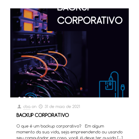
cba
on
31 de maio de 2021
BACKUP CORPORATIVO
O que é um backup corporativo? Em algum
momento da sua vida, seja empreendendo ou usando
seu computador em casa, você já deve ter ouvido
[…]