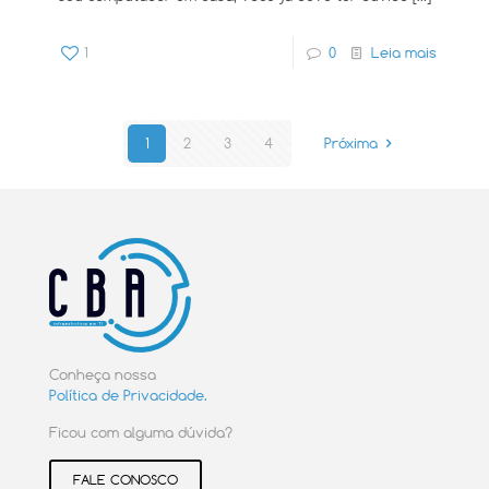
1
0
Leia mais
1
2
3
4
Próxima
Conheça nossa
Política de Privacidade.
Ficou com alguma dúvida?
FALE CONOSCO